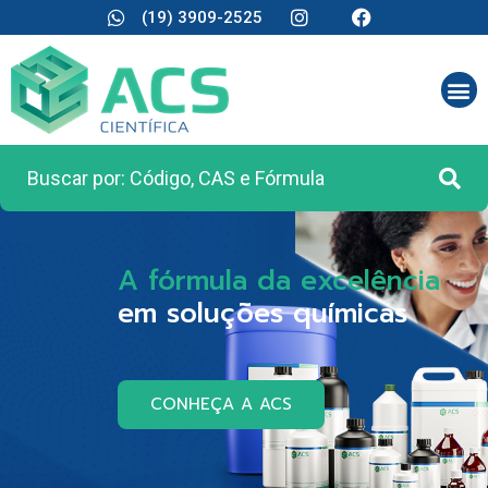
(19) 3909-2525
A fórmula da excelência
em soluções químicas
CONHEÇA A ACS