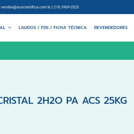
|
|
vendas@acscientifica.com.br
(19) 3909-2525
NAL
LAUDOS / FDS / FICHA TÉCNICA
REVENDEDORES
CRISTAL 2H2O PA ACS 25KG