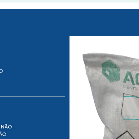
O
 NÃO
NÃO