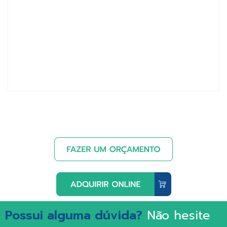
Possui alguma dúvida?
Não hesite