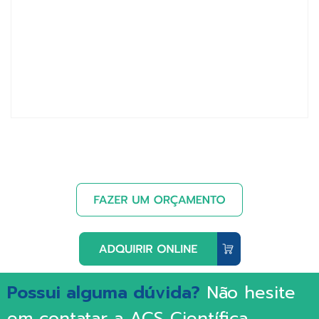
Possui alguma dúvida?
Não hesite
em contatar a ACS Científica