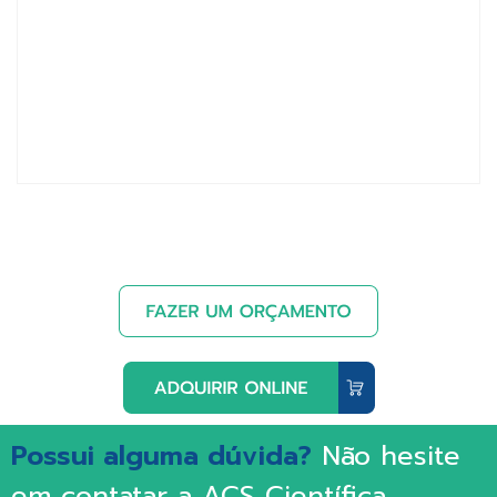
Possui alguma dúvida?
Não hesite
em contatar a ACS Científica