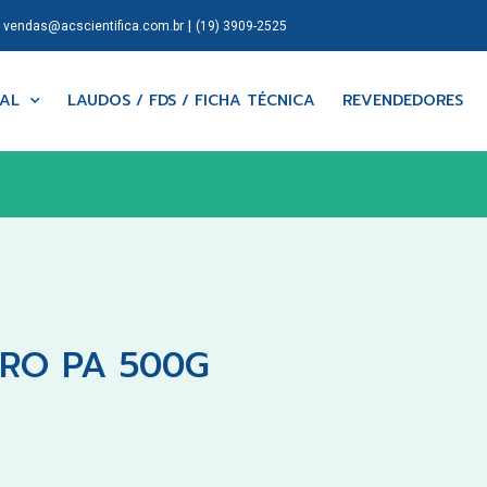
|
|
vendas@acscientifica.com.br
(19) 3909-2525
NAL
LAUDOS / FDS / FICHA TÉCNICA
REVENDEDORES
DRO PA 500G