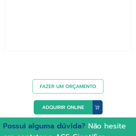
Possui alguma dúvida?
Não hesite