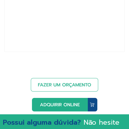
Possui alguma dúvida?
Não hesite