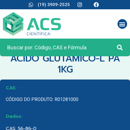
(19) 3909-2525
CATEGORIA:
REAGENTES ANALÍTICOS
ACIDO GLUTAMICO-L PA
1KG
CAS:
CÓDIGO DO PRODUTO: R01281000
Dados:
CAS: 56-86-0