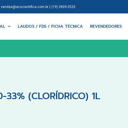
|
|
vendas@acscientifica.com.br
(19) 3909-2525
NAL
LAUDOS / FDS / FICHA TÉCNICA
REVENDEDORES
-33% (CLORÍDRICO) 1L