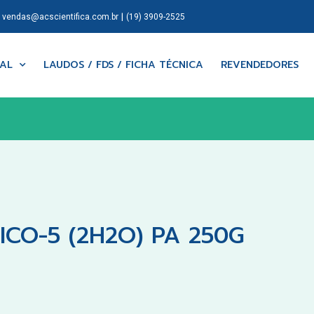
|
|
vendas@acscientifica.com.br
(19) 3909-2525
NAL
LAUDOS / FDS / FICHA TÉCNICA
REVENDEDORES
ICO-5 (2H2O) PA 250G