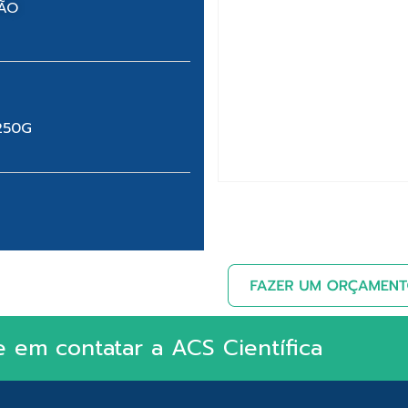
NÃO
250G
e em contatar a ACS Científica