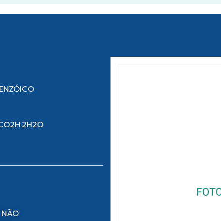
BENZÓICO
)CO2H·2H2O
 NÃO