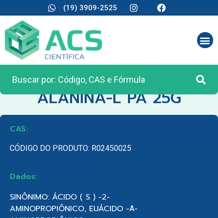
(19) 3909-2525
CATEGORIA:
REAGENTES ANALÍTICOS
ALANINA-L PA 25G
CAS:
CÓDIGO DO PRODUTO: R02450025
Dados:
SINÔNIMO: ÁCIDO ( S ) -2-
AMINOPROPIÔNICO, EUÁCIDO -Α-