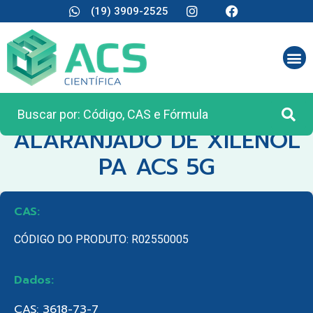
(19) 3909-2525
CATEGORIA:
REAGENTES ANALÍTICOS
ALARANJADO DE XILENOL
PA ACS 5G
CAS:
CÓDIGO DO PRODUTO: R02550005
Dados:
CAS: 3618-73-7