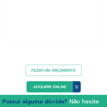
Possui alguma dúvida?
Não hesite