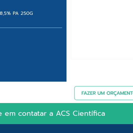
8,5% PA 250G
e em contatar a ACS Científica