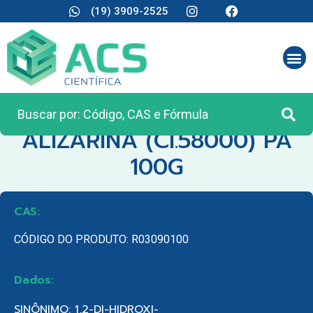
(19) 3909-2525
CATEGORIA:
REAGENTES ANALÍTICOS
ALIZARINA (CI.58000) PA
100G
CAS:
CÓDIGO DO PRODUTO: R03090100
Dados:
SINÔNIMO: 1,2-DI-HIDROXI-