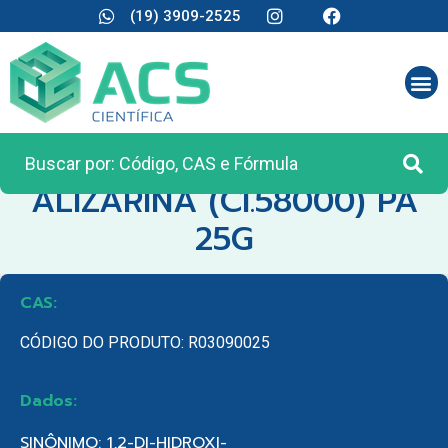
(19) 3909-2525
CATEGORIA:
REAGENTES ANALÍTICOS
ALIZARINA (CI.58000) PA
25G
CAS:
CÓDIGO DO PRODUTO: R03090025
Dados:
SINÔNIMO: 1,2-DI-HIDROXI-