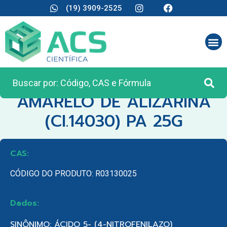
(19) 3909-2525
CATEGORIA:
REAGENTES ANALÍTICOS
AMARELO DE ALIZARINA
(CI.14030) PA 25G
CAS:
CÓDIGO DO PRODUTO: R03130025
Dados:
SINÔNIMO: ÁCIDO 5- (4-NITROFENILAZO)