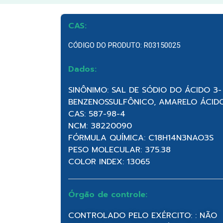
CAS:
CÓDIGO DO PRODUTO: R03150025
Dados:
SINÔNIMO: SAL DE SÓDIO DO ÁCIDO 3-
BENZENOSSULFÔNICO, AMARELO ÁCID
CAS: 587-98-4
NCM: 38220090
FÓRMULA QUÍMICA: C18H14N3NAO3S
PESO MOLECULAR: 375.38
COLOR INDEX: 13065
Órgão de controle:
CONTROLADO PELO EXÉRCITO: : NÃO