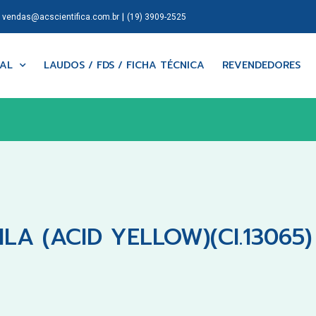
|
|
vendas@acscientifica.com.br
(19) 3909-2525
NAL
LAUDOS / FDS / FICHA TÉCNICA
REVENDEDORES
A (ACID YELLOW)(CI.13065)