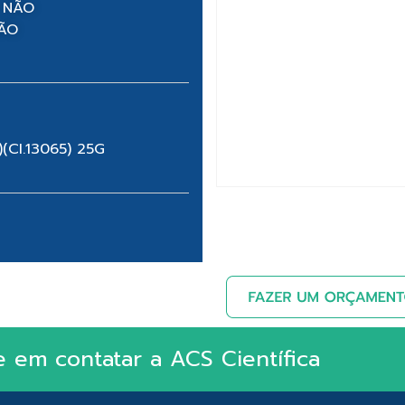
 NÃO
NÃO
CI.13065) 25G
e em contatar a ACS Científica