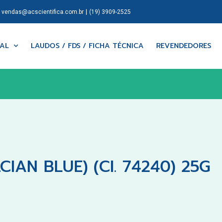
|
|
vendas@acscientifica.com.br
(19) 3909-2525
NAL
LAUDOS / FDS / FICHA TÉCNICA
REVENDEDORES
IAN BLUE) (CI. 74240) 25G