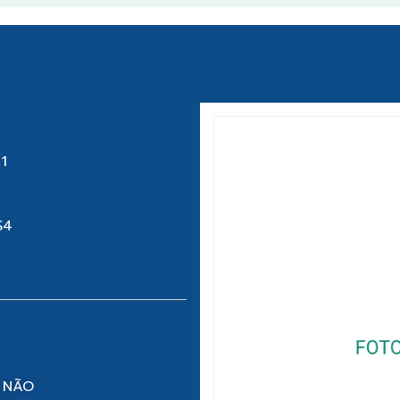
1
S4
 NÃO