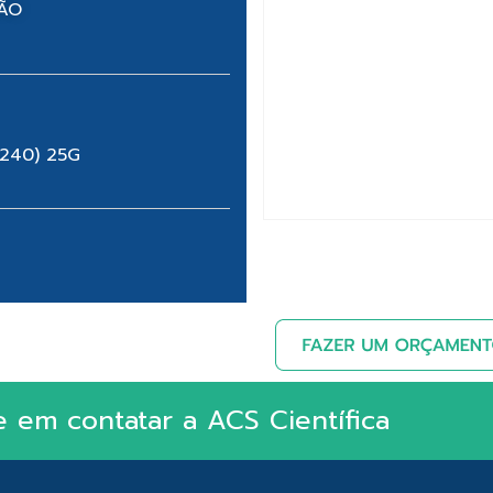
NÃO
4240) 25G
e em contatar a ACS Científica