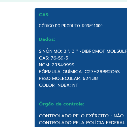
CAS:
CÓDIGO DO PRODUTO: R03591000
Dados:
SINÔNIMO: 3 ′, 3 ″ -DIBROMOTIMOLSU
CAS: 76-59-5
NCM: 29349999
FÓRMULA QUÍMICA: C27H28BR2O5S
PESO MOLECULAR: 624.38
COLOR INDEX: NT
Órgão de controle:
CONTROLADO PELO EXÉRCITO: : NÃO
CONTROLADO PELA POLÍCIA FEDERAL: