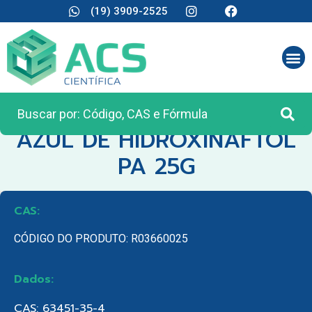
(19) 3909-2525
CATEGORIA:
REAGENTES ANALÍTICOS
AZUL DE HIDROXINAFTOL
PA 25G
CAS:
CÓDIGO DO PRODUTO: R03660025
Dados:
CAS: 63451-35-4