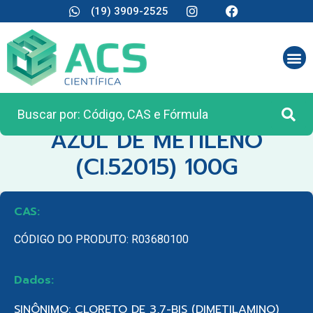
(19) 3909-2525
CATEGORIA:
REAGENTES ANALÍTICOS
AZUL DE METILENO
(CI.52015) 100G
CAS:
CÓDIGO DO PRODUTO: R03680100
Dados:
SINÔNIMO: CLORETO DE 3,7-BIS (DIMETILAMINO)