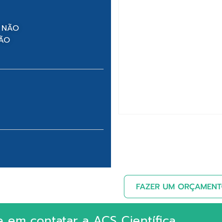
 NÃO
NÃO
e em contatar a ACS Científica