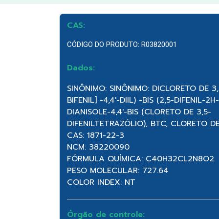
CAS:
CÓDIGO DO PRODUTO: R03820001
Dados:
SINÔNIMO: SINÔNIMO: DICLORETO DE 3,3 ′
BIFENIL] -4,4′-DIIL) -BIS (2,5-DIFENIL-2
DIANISOLE-4,4′-BIS (CLORETO DE 3,5-
DIFENILTETRAZÓLIO), BTC, CLORETO D
CAS: 1871-22-3
NCM: 38220090
FÓRMULA QUÍMICA: C40H32CL2N8O2
PESO MOLECULAR: 727.64
COLOR INDEX: NT
Órgão de controle: