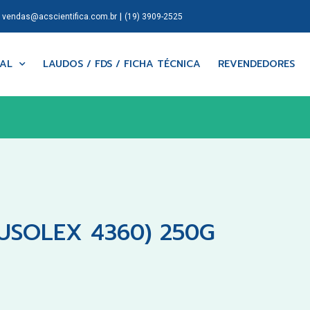
|
|
vendas@acscientifica.com.br
(19) 3909-2525
NAL
LAUDOS / FDS / FICHA TÉCNICA
REVENDEDORES
USOLEX 4360) 250G