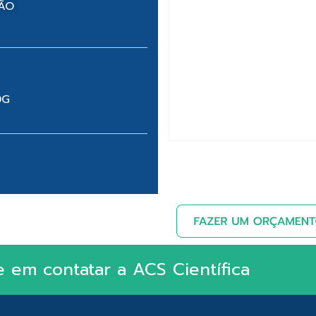
NÃO
0G
e em contatar a ACS Científica