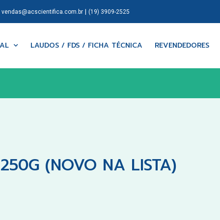
|
|
vendas@acscientifica.com.br
(19) 3909-2525
NAL
LAUDOS / FDS / FICHA TÉCNICA
REVENDEDORES
250G (NOVO NA LISTA)