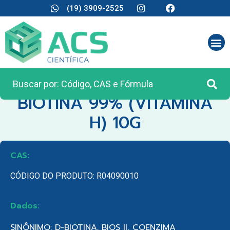
(19) 3909-2525
CATEGORIA:
REAGENTES ANALÍTICOS
BIOTINA 99% (VITAMINA
H) 10G
CAS:
CÓDIGO DO PRODUTO: R04090010
Dados:
SINÔNIMO: D-BIOTINA, BIOS II, COENZIMA