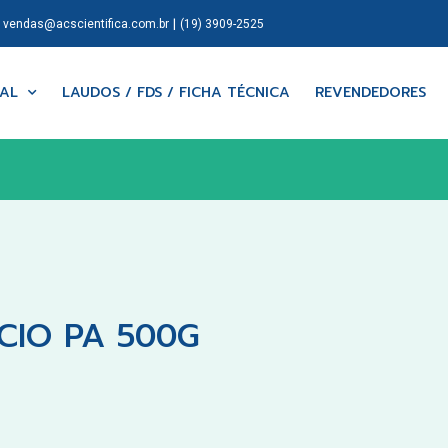
|
|
vendas@acscientifica.com.br
(19) 3909-2525
NAL
LAUDOS / FDS / FICHA TÉCNICA
REVENDEDORES
CIO PA 500G