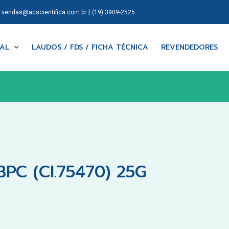
|
|
vendas@acscientifica.com.br
(19) 3909-2525
NAL
LAUDOS / FDS / FICHA TÉCNICA
REVENDEDORES
C (CI.75470) 25G