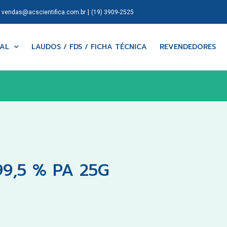
|
|
vendas@acscientifica.com.br
(19) 3909-2525
NAL
LAUDOS / FDS / FICHA TÉCNICA
REVENDEDORES
9,5 % PA 25G