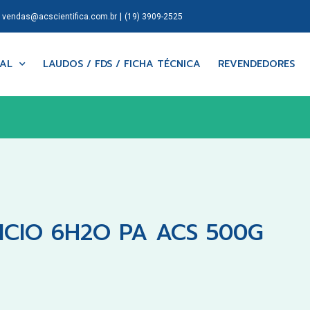
|
|
vendas@acscientifica.com.br
(19) 3909-2525
NAL
LAUDOS / FDS / FICHA TÉCNICA
REVENDEDORES
CIO 6H2O PA ACS 500G