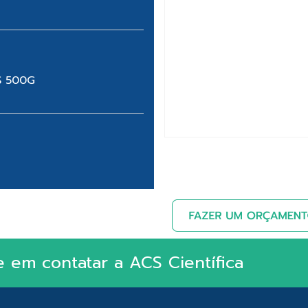
S 500G
e em contatar a ACS Científica