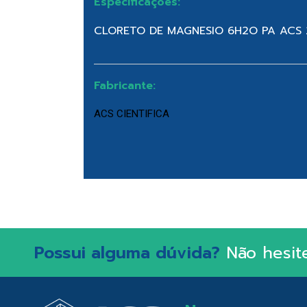
Especificações:
CLORETO DE MAGNESIO 6H2O PA ACS
Fabricante:
ACS CIENTIFICA
Possui alguma dúvida?
Não hesit