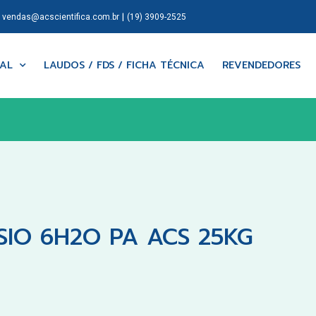
|
|
vendas@acscientifica.com.br
(19) 3909-2525
NAL
LAUDOS / FDS / FICHA TÉCNICA
REVENDEDORES
IO 6H2O PA ACS 25KG