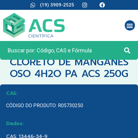
(19) 3909-2525
CATEGORIA:
REAGENTES ANALÍTICOS
CLORETO DE MANGANES
OSO 4H2O PA ACS 250G
CAS:
CÓDIGO DO PRODUTO: R05730250
Dados:
CAS: 13446-34-9