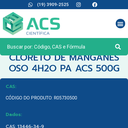
(19) 3909-2525
CATEGORIA:
REAGENTES ANALÍTICOS
CLORETO DE MANGANES
OSO 4H2O PA ACS 500G
CAS:
CÓDIGO DO PRODUTO: R05730500
Dados:
CAS: 13446-34-9