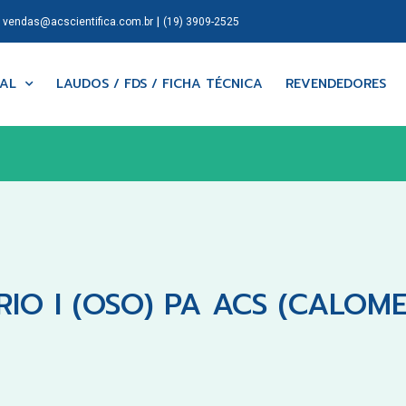
|
|
vendas@acscientifica.com.br
(19) 3909-2525
NAL
LAUDOS / FDS / FICHA TÉCNICA
REVENDEDORES
IO I (OSO) PA ACS (CALOM