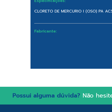
Especificações:
CLORETO DE MERCURIO I (OSO) PA A
Fabricante:
Possui alguma dúvida?
Não hesit