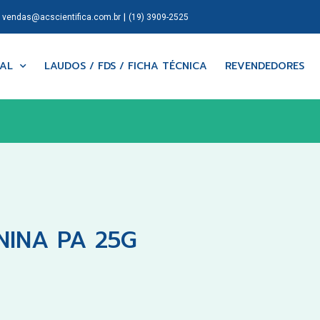
|
|
vendas@acscientifica.com.br
(19) 3909-2525
NAL
LAUDOS / FDS / FICHA TÉCNICA
REVENDEDORES
NINA PA 25G