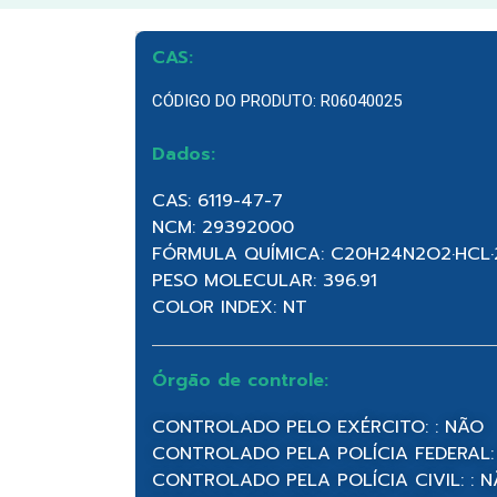
CAS:
CÓDIGO DO PRODUTO: R06040025
Dados:
CAS: 6119-47-7
NCM: 29392000
FÓRMULA QUÍMICA: C20H24N2O2·HCL
PESO MOLECULAR: 396.91
COLOR INDEX: NT
Órgão de controle:
CONTROLADO PELO EXÉRCITO: : NÃO
CONTROLADO PELA POLÍCIA FEDERAL:
CONTROLADO PELA POLÍCIA CIVIL: : 