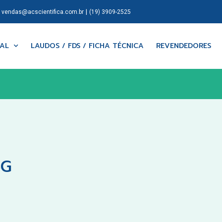
|
|
vendas@acscientifica.com.br
(19) 3909-2525
NAL
LAUDOS / FDS / FICHA TÉCNICA
REVENDEDORES
5G