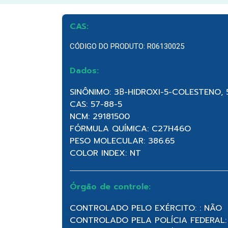
CAS:
CÓDIGO DO PRODUTO: R06130025
Dados:
SINÔNIMO: 3Β-HIDROXI-5-COLESTENO, 
CAS: 57-88-5
NCM: 29181500
FÓRMULA QUÍMICA: C27H46O
PESO MOLECULAR: 386.65
COLOR INDEX: NT
Órgão de controle:
CONTROLADO PELO EXÉRCITO: : NÃO
CONTROLADO PELA POLÍCIA FEDERAL: