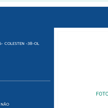
5- COLESTEN -3Β-OL
 NÃO