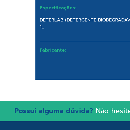
Especificações:
DETERLAB (DETERGENTE BIODEGRADAVEL
1L
Fabricante:
Possui alguma dúvida?
Não hesit