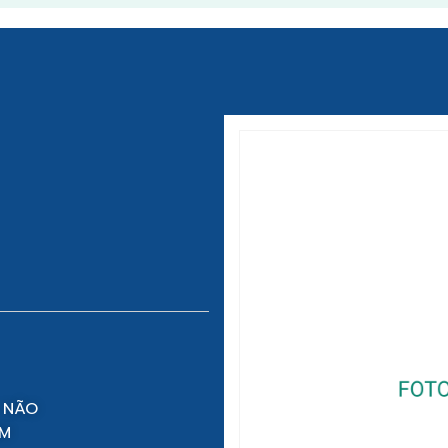
 NÃO
IM