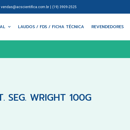
|
|
vendas@acscientifica.com.br
(19) 3909-2525
NAL
LAUDOS / FDS / FICHA TÉCNICA
REVENDEDORES
. SEG. WRIGHT 100G