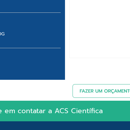
0G
e em contatar a ACS Científica