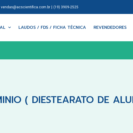
|
|
vendas@acscientifica.com.br
(19) 3909-2525
NAL
LAUDOS / FDS / FICHA TÉCNICA
REVENDEDORES
NIO ( DIESTEARATO DE ALUM