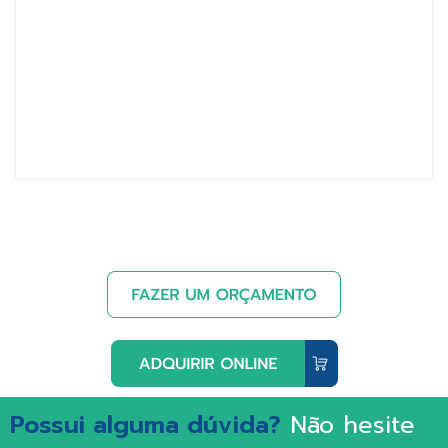
Possui alguma dúvida?
Não hesite