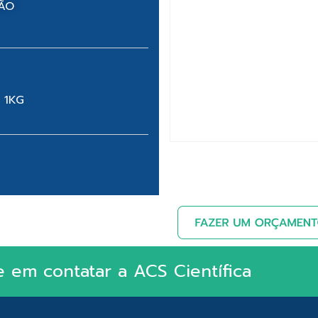
NÃO
 1KG
e em contatar a ACS Científica