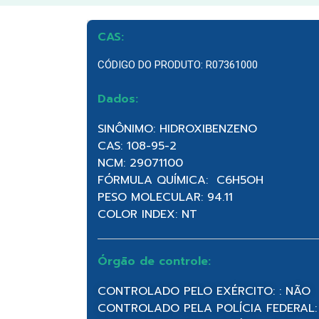
CAS:
CÓDIGO DO PRODUTO: R07361000
Dados:
SINÔNIMO: HIDROXIBENZENO
CAS: 108-95-2
NCM: 29071100
FÓRMULA QUÍMICA: C6H5OH
PESO MOLECULAR: 94.11
COLOR INDEX: NT
Órgão de controle:
CONTROLADO PELO EXÉRCITO: : NÃO
CONTROLADO PELA POLÍCIA FEDERAL: