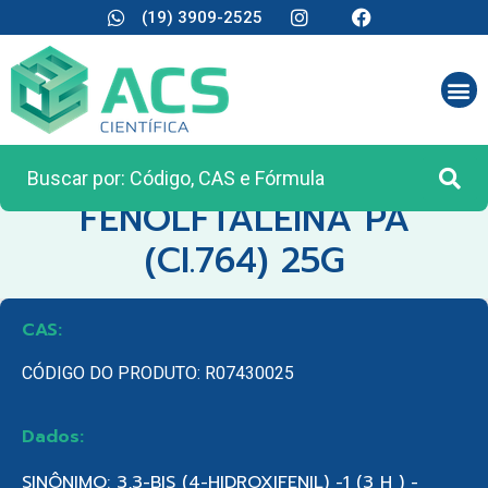
(19) 3909-2525
CATEGORIA:
REAGENTES ANALÍTICOS
FENOLFTALEINA PA
(CI.764) 25G
CAS:
CÓDIGO DO PRODUTO: R07430025
Dados:
SINÔNIMO: 3,3-BIS (4-HIDROXIFENIL) -1 (3 H ) -