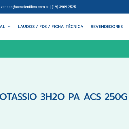
|
|
vendas@acscientifica.com.br
(19) 3909-2525
NAL
LAUDOS / FDS / FICHA TÉCNICA
REVENDEDORES
OTASSIO 3H2O PA ACS 250G