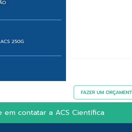
NÃO
 ACS 250G
e em contatar a ACS Científica