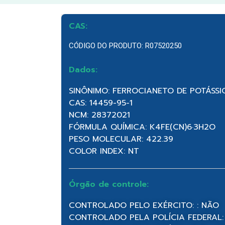
CAS:
CÓDIGO DO PRODUTO: R07520250
Dados:
SINÔNIMO: FERROCIANETO DE POTÁSSI
CAS: 14459-95-1
NCM: 28372021
FÓRMULA QUÍMICA: K4FE(CN)6·3H2O
PESO MOLECULAR: 422.39
COLOR INDEX: NT
Órgão de controle:
CONTROLADO PELO EXÉRCITO: : NÃO
CONTROLADO PELA POLÍCIA FEDERAL: