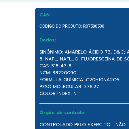
CAS:
CÓDIGO DO PRODUTO: R07580500
Dados:
SINÔNIMO: AMARELO ÁCIDO 73, D&C; 
8, NAFL, NAFLUO, FLUORESCEÍNA DE S
CAS: 518-47-8
NCM: 38220090
FÓRMULA QUÍMICA: C20H10NA2O5
PESO MOLECULAR: 376.27
COLOR INDEX: NT
Órgão de controle:
CONTROLADO PELO EXÉRCITO: : NÃO