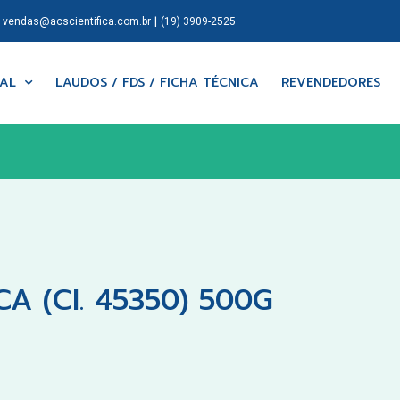
|
|
vendas@acscientifica.com.br
(19) 3909-2525
NAL
LAUDOS / FDS / FICHA TÉCNICA
REVENDEDORES
A (CI. 45350) 500G