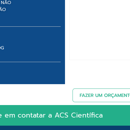
 NÃO
NÃO
0G
e em contatar a ACS Científica