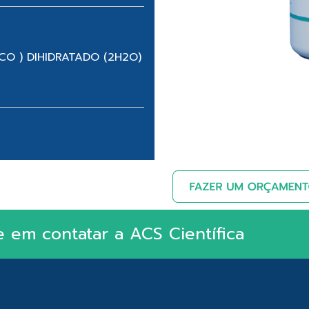
ICO ) DIHIDRATADO (2H2O)
e em contatar a ACS Científica