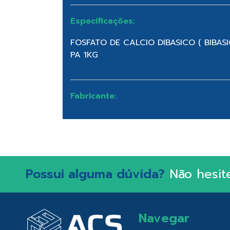
Especificações:
FOSFATO DE CALCIO DIBASICO ( BIBAS
PA 1KG
Fabricante:
Possui alguma dúvida?
Não hesit
Navegar