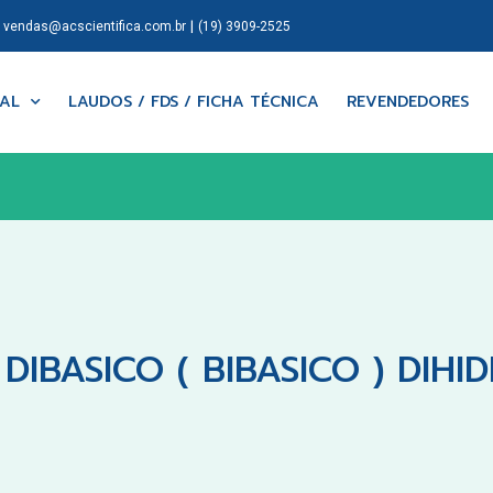
|
|
vendas@acscientifica.com.br
(19) 3909-2525
NAL
LAUDOS / FDS / FICHA TÉCNICA
REVENDEDORES
DIBASICO ( BIBASICO ) DIHI