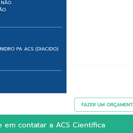
 NÃO
NÃO
IDRO PA ACS (DIACIDO)
e em contatar a ACS Científica