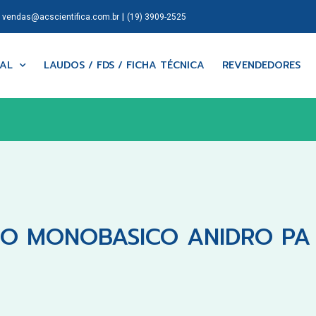
|
|
vendas@acscientifica.com.br
(19) 3909-2525
NAL
LAUDOS / FDS / FICHA TÉCNICA
REVENDEDORES
IO MONOBASICO ANIDRO PA A