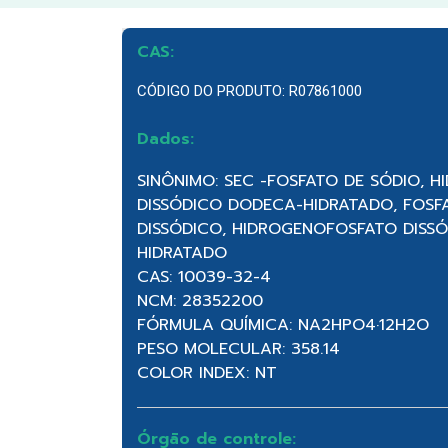
CAS:
CÓDIGO DO PRODUTO: R07861000
Dados:
SINÔNIMO: SEC -FOSFATO DE SÓDIO, 
DISSÓDICO DODECA-HIDRATADO, FOSF
DISSÓDICO, HIDROGENOFOSFATO DISS
HIDRATADO
CAS: 10039-32-4
NCM: 28352200
FÓRMULA QUÍMICA: NA2HPO4·12H2O
PESO MOLECULAR: 358.14
COLOR INDEX: NT
Órgão de controle: