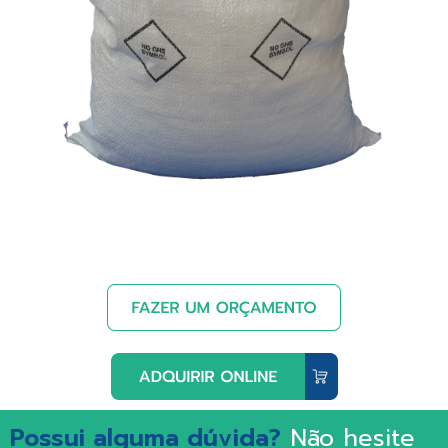
Possui alguma dúvida?
Não hesite